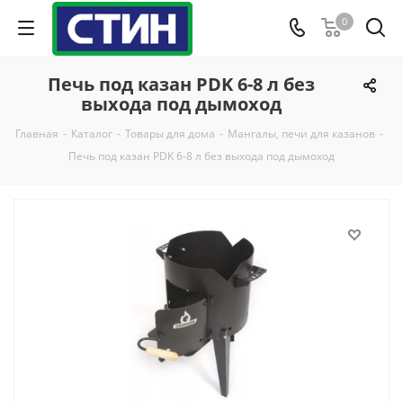
0
Печь под казан PDK 6-8 л без
выхода под дымоход
Главная
-
Каталог
-
Товары для дома
-
Мангалы, печи для казанов
-
Печь под казан PDK 6-8 л без выхода под дымоход