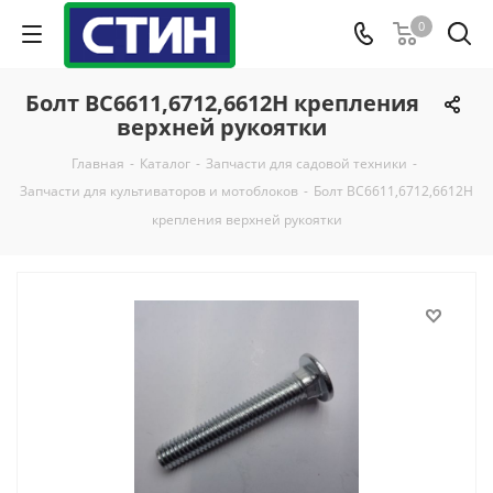
0
Болт BC6611,6712,6612H крепления
верхней рукоятки
Главная
-
Каталог
-
Запчасти для садовой техники
-
Запчасти для культиваторов и мотоблоков
-
Болт BC6611,6712,6612H
крепления верхней рукоятки