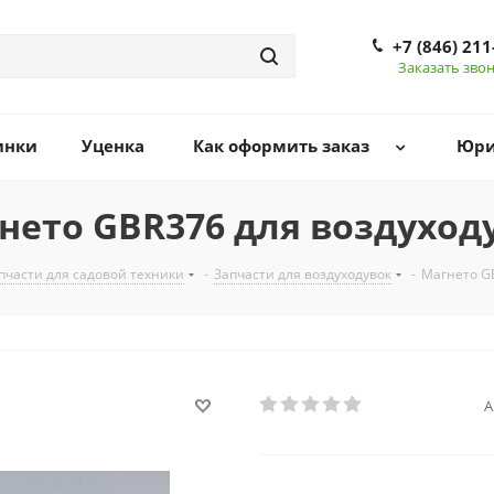
+7 (846) 211
Заказать зво
инки
Уценка
Как оформить заказ
Юри
нето GBR376 для воздуход
пчасти для садовой техники
-
Запчасти для воздуходувок
-
Магнето GB
А