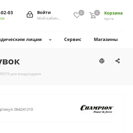
-02-03
Войти
Корзина
0
0
0
нок
Мой кабинет
пуста
дическим лицам
Сервис
Магазины
увок
R376 для воздуходувок
ртикул:
064241210