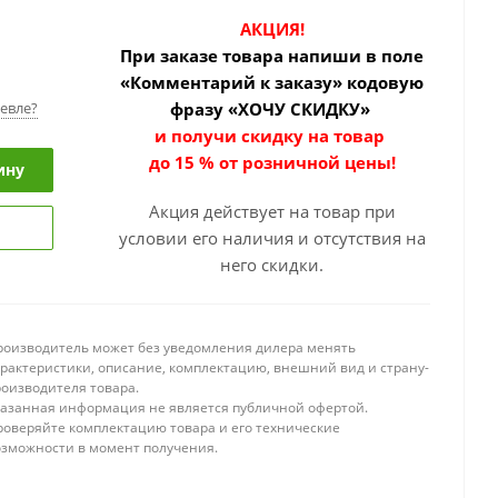
АКЦИЯ!
При заказе товара
напиши в поле
«Комментарий к заказу» кодовую
евле?
фразу «ХОЧУ СКИДКУ»
и получи скидку на товар
до 15 % от розничной цены!
ину
Акция действует на товар при
условии его наличия и отсутствия на
него скидки.
роизводитель может без уведомления дилера менять
арактеристики, описание, комплектацию, внешний вид и страну-
роизводителя товара.
казанная информация не является публичной офертой.
роверяйте комплектацию товара и его технические
озможности в момент получения.