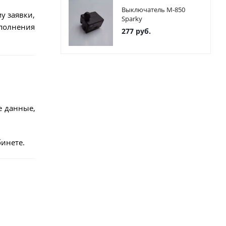
Выключатель М-850
у заявки,
Sparky
ыполнения
277
руб.
е данные,
инете.