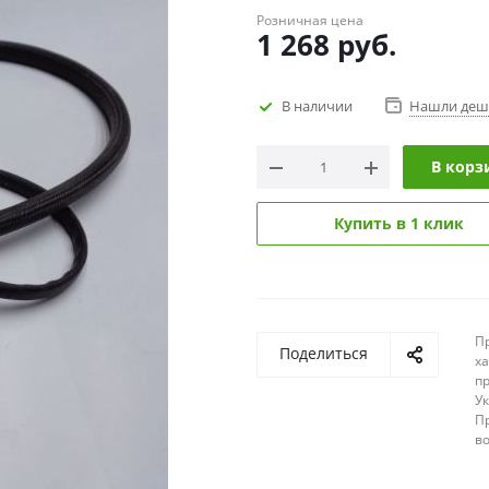
Розничная цена
1 268
руб.
В наличии
Нашли деш
В корз
Купить в 1 клик
П
Поделиться
х
п
У
П
в