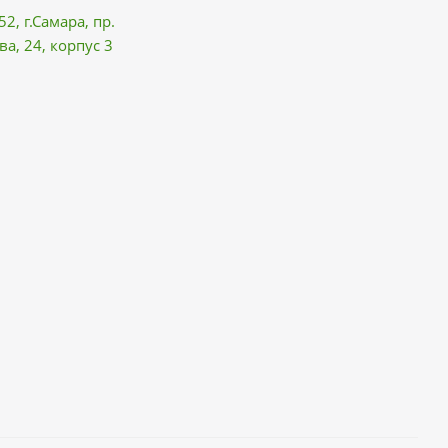
52, г.Самара,
пр.
ва
, 24, корпус 3