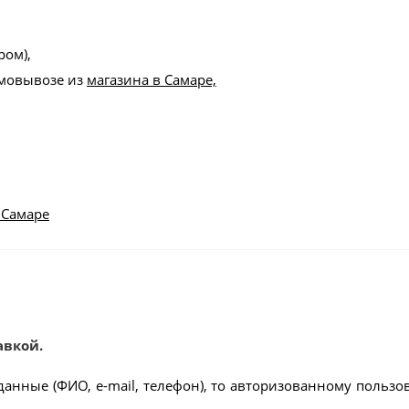
ром),
амовывозе из
магазина в Самаре,
 Самаре
авкой.
данные (ФИО, e-mail, телефон), то авторизованному пользо