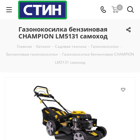
0
Газонокосилка бензиновая
CHAMPION LM5131 самоход
Главная
-
Каталог
-
Садовая техника
-
Газонокосилки
-
Бензиновые газонокосилки
-
Газонокосилка бензиновая CHAMPION
LM5131 самоход