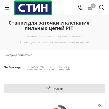
0
Станки для заточки и клепания
пильных цепей PIT
Главная
-
Каталог
-
Садовая техника
-
Станки для заточки и клепания пильных цепей
Быстрые фильтры:
По бренду:
CHAMPION
PIT
Калибр
Фильтр