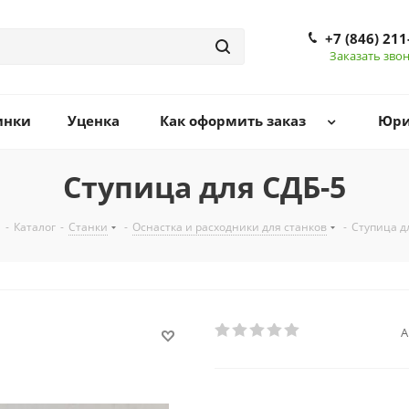
+7 (846) 211
Заказать зво
инки
Уценка
Как оформить заказ
Юри
Ступица для СДБ-5
я
-
Каталог
-
Станки
-
Оснастка и расходники для станков
-
Ступица д
А