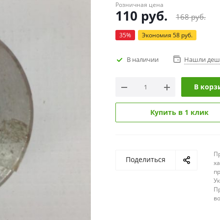
Розничная цена
110
руб.
168
руб.
35
%
Экономия
58
руб.
В наличии
Нашли деш
В корз
Купить в 1 клик
П
Поделиться
х
п
У
П
в