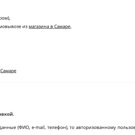
ром),
амовывозе из
магазина в Самаре,
 Самаре
авкой.
данные (ФИО, e-mail, телефон), то авторизованному пользо