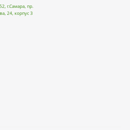
52, г.Самара,
пр.
ва
, 24, корпус 3