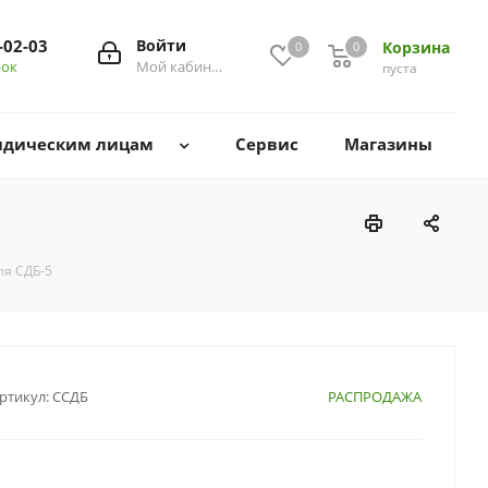
-02-03
Войти
Корзина
0
0
0
нок
Мой кабинет
пуста
дическим лицам
Сервис
Магазины
ля СДБ-5
ртикул:
ССДБ
РАСПРОДАЖА